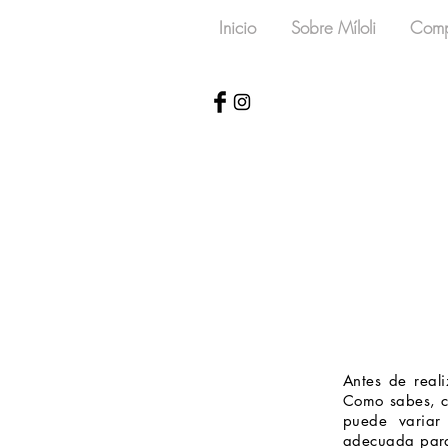
Inicio
Sobre Míloli
Comp
Antes de reali
Como sabes, ca
puede variar r
adecuada para 