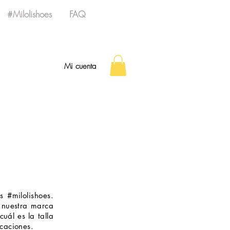
#Milolishoes
FAQ
Mi cuenta
s #milolishoes.
 nuestra marca
cuál es la talla
caciones.