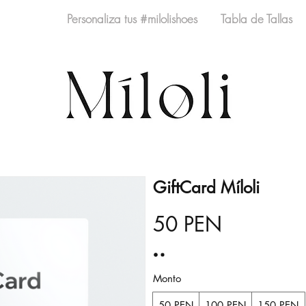
ra Míloli
Personaliza tus #milolishoes
Tabla de Tallas
GiftCard Míloli
50 PEN
Monto
50 PEN
100 PEN
150 PEN