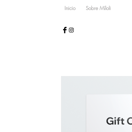
Inicio
Sobre Míloli
Comp