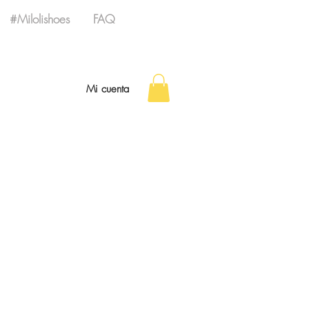
#Milolishoes
FAQ
Mi cuenta