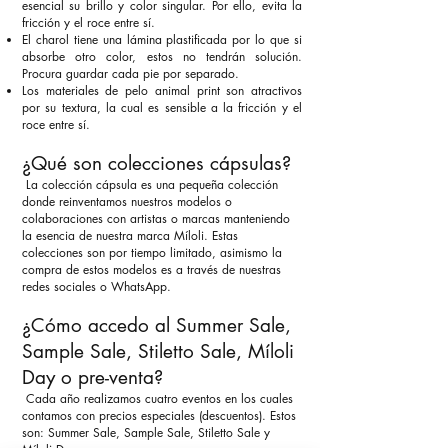
esencial su brillo y color singular. Por ello, evita la
fricción y el roce entre sí.
El charol tiene una lámina plastificada por lo que si
absorbe otro color, estos no tendrán solución.
Procura guardar cada pie por separado.
Los materiales de pelo animal print son atractivos
por su textura, la cual es sensible a la fricción y el
roce entre sí.
¿Qué son colecciones cápsulas?
La colección cápsula es una pequeña colección
donde reinventamos nuestros modelos o
colaboraciones con artistas o marcas manteniendo
la esencia de nuestra marca Míloli.
Estas
colecciones son por tiempo limitado, asimismo la
compra de estos modelos es a través de nuestras
redes sociales o WhatsApp.
¿Cómo accedo al
Summer Sale
,
Sample Sale
, Stiletto Sale,
Mí
loli
Day
o pre-venta?
Cada año realizamos cuatro eventos en los cuales
contamos con precios especiales (descuentos). Estos
son: Summer Sale, Sample Sale, Stiletto Sale y