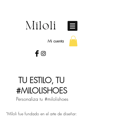
Mi cuenta
TU ESTILO, TU
#MILOLISHOES
Personaliza tu #milolishoes
"Míloli fue fundado en el arte de diseñar: