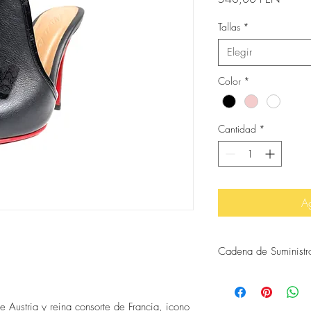
Tallas
*
Elegir
Color
*
Cantidad
*
Ag
Cadena de Suministr
Corte por Javier, Apar
Acabados por Marina
e Austria y reina consorte de Francia, icono
Diseño por Milagro Oli