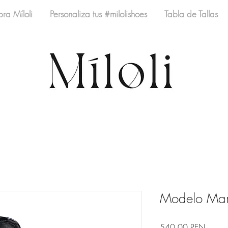
ra Míloli
Personaliza tus #milolishoes
Tabla de Tallas
Modelo Marí
Precio
540,00 PEN