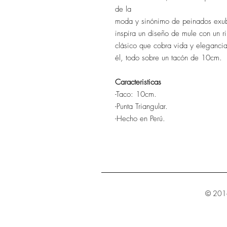
de la
moda y sinónimo de peinados exub
inspira un diseño de mule con un r
clásico que cobra vida y eleganci
él, todo sobre un tacón de 10cm.
Caracteristicas
-Taco: 10cm.
-Punta Triangular.
-Hecho en Perú.
© 2016