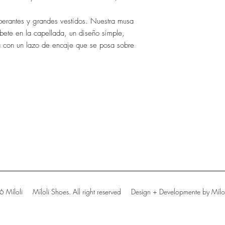
erantes y grandes vestidos. Nuestra musa
ibete en la capellada, un diseño simple,
a con un lazo de encaje que se posa sobre
 Míloli Míloli Shoes. All right reserved Design + Developmente by Mílo