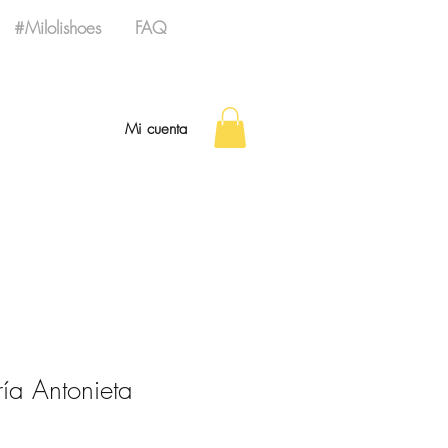
#Milolishoes
FAQ
Mi cuenta
a Antonieta