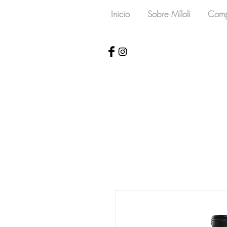
Inicio
Sobre Míloli
Comp