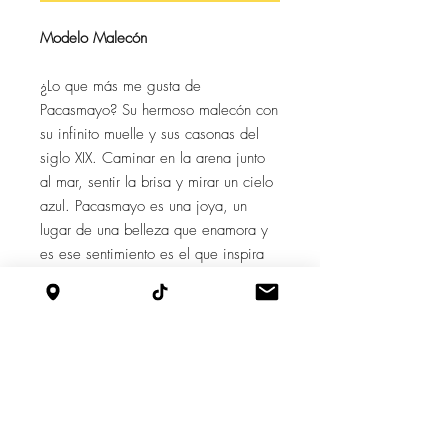
Modelo Malecón
¿Lo que más me gusta de
Pacasmayo? Su hermoso malecón con
su infinito muelle y sus casonas del
siglo XIX. Caminar en la arena junto
al mar, sentir la brisa y mirar un cielo
azul. Pacasmayo es una joya, un
lugar de una belleza que enamora y
es ese sentimiento es el que inspira
este diseño de mule con bordados en
su capellada y sostenido en un taco
de 1,5cm. Unos mules que por su
belleza, te hechizarán y siempre te
recordaran a Pacasmayo.
Caracteristicas
-Taco: 1.5cm.