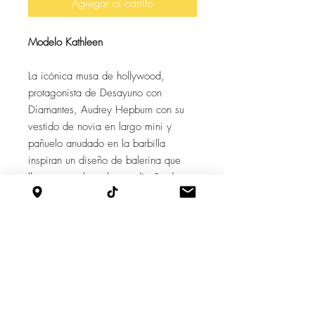
Agregar al carrito
Modelo Kathleen
La icónica musa de hollywood,
protagonista de Desayuno con
Diamantes, Audrey Hepburn con su
vestido de novia en largo mini y
pañuelo anudado en la barbilla
inspiran un diseño de balerina que
lleva en sus laterales un diseño de
ondas que se cruzan, formando así la
ilusión de “infinito” que reflejan dos
caminos que están conectados, que
no tienen principio ni fin porque las
verdaderas historias de amor no
tienen final.
Caracteristicas