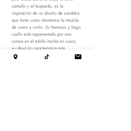
camello y el leopardo, es la
inspiración de un diseño de sandalia
que tiene como elementos la mezcla
de cuero y vinilo. Su hermoso y largo
cuello está representado por una
correa en el tobillo hecha en cuero,
su altura la característica más
relevante y conocida de este bello
animal se traslada en un tacón de
9cm grueso, para hacer referencia a
sus fuertes músculos. Una sandalia
para caminar cómoda en las alturas.
Característica:
-Taco: 9cm
Cadena de Suministro