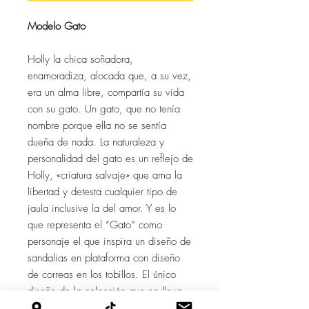
Modelo Gato
Holly la chica soñadora,
enamoradiza, alocada que, a su vez,
era un alma libre, compartía su vida
con su gato. Un gato, que
no tenía
nombre porque ella no se sentía
dueña de nada.
La naturaleza y
personalidad del gato es un reflejo de
Holly, «criatura salvaje» que ama la
libertad y detesta cualquier tipo de
jaula inclusive la del amor. Y es lo
que representa el “Gato” como
personaje el que inspira un diseño de
sandalias en plataforma con diseño
de correas en los tobillos. El único
diseño de la colección que no lleva
accesorios porque primero somos