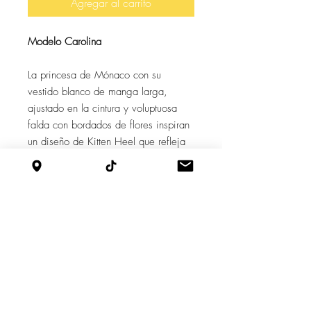
Agregar al carrito
Modelo Carolina
La princesa de Mónaco con su
vestido blanco de manga larga,
ajustado en la cintura y voluptuosa
falda con bordados de flores inspiran
un diseño de Kitten Heel que refleja
la elegancia, simpleza y comodidad
en tacón de 7cm que lleva en su
capellada un lazo con la profundidad,
la anchura y la altura que solo el alma
puede alcanzar.
Caracteristicas
-Taco: 7cm.
-Hecho en Perú