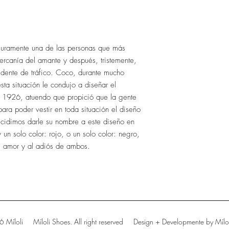
guramente una de las personas que más
ercanía del amante y después, tristemente,
idente de tráfico. Coco, durante mucho
sta situación le condujo a diseñar el
 1926, atuendo que propició que la gente
para poder vestir en toda situación el diseño
cidimos darle su nombre a este diseño en
un solo color: rojo, o un solo color: negro,
al amor y al adiós de ambos.
 Míloli Míloli Shoes. All right reserved Design + Developmente by Mílo