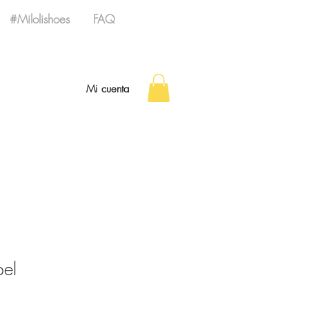
#Milolishoes
FAQ
Mi cuenta
el