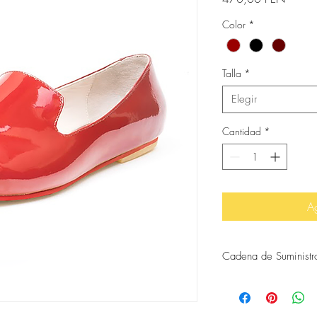
Color
*
Talla
*
Elegir
Cantidad
*
Ag
Cadena de Suministr
Corte por Javier, Apar
Acabados por Marina
Diseño por Milagro Oli