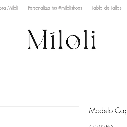
ra Míloli
Personaliza tus #milolishoes
Tabla de Tallas
Modelo Cap
Precio
470,00 PEN