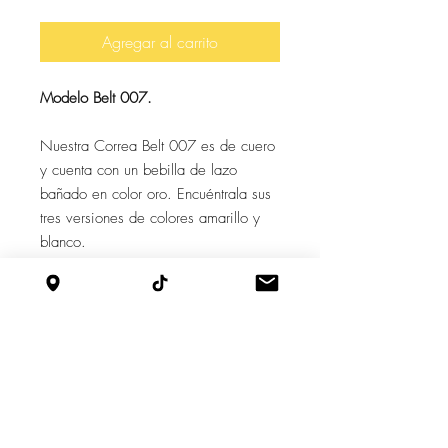
Agregar al carrito
Modelo Belt 007.
Nuestra Correa Belt 007 es de cuero
y cuenta con un bebilla de lazo
bañado en color oro. Encuéntrala sus
tres versiones de colores amarillo y
blanco.
Medidas de Tallas
Talla S: para contorno con medida
desde 65cm hasta 80cm
Talla M: para contorno con medida
desde 80cm hasta 95cm
Talla L: para contorno con medida
desde 95cm hasta 110cm