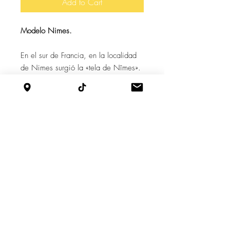
Add to Cart
Modelo Nimes.
En el sur de Francia, en la localidad
de Nimes surgió la «tela de Nîmes».
Así nace nuestro modelo “Nimes” un
diseño de balerina que refleja la
practicidad y relajación características
de fundamentales de esta tela, que va
acompañado de unos pasadores en la
capellada que reflejan la resistencia y
fuerza de esta tela.
Cadena de Suministro
Corte por Javier, Aparado por Nestor,
Armado por Iván, Acabados por