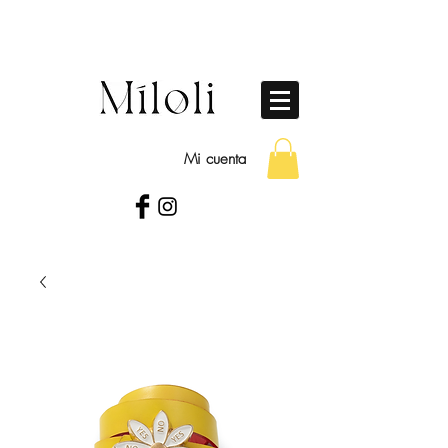
Mi cuenta